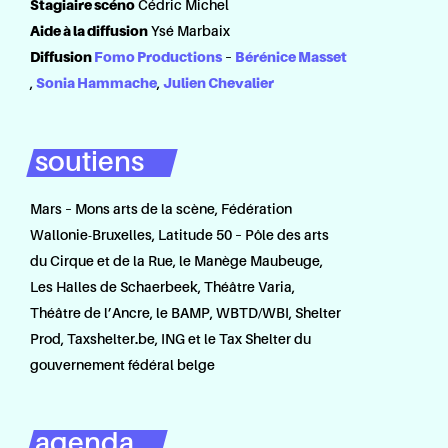
Stagiaire scéno
Cédric Michel
Aide à la diffusion
Ysé Marbaix
Diffusion
Fomo Productions
–
Bérénice Masset
,
Sonia Hammache
,
Julien Chevalier
soutiens
Mars – Mons arts de la scène, Fédération
Wallonie-Bruxelles, Latitude 50 – Pôle des arts
du Cirque et de la Rue, le Manège Maubeuge,
Les Halles de Schaerbeek, Théâtre Varia,
Théâtre de l’Ancre, le BAMP, WBTD/WBI, Shelter
Prod, Taxshelter.be, ING et le Tax Shelter du
gouvernement fédéral belge
agenda