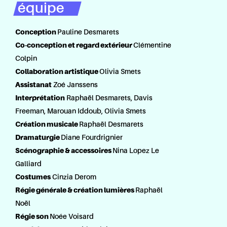
équipe
Conception
Pauline Desmarets
Co-conception et regard extérieur
Clémentine
Colpin
Collaboration artistique
Olivia Smets
Assistanat
Zoé Janssens
Interprétation
Raphaël Desmarets, Davis
Freeman, Marouan Iddoub, Olivia Smets
Création musicale
Raphaël Desmarets
Dramaturgie
Diane Fourdrignier
Scénographie & accessoires
Nina Lopez Le
Galliard
Costumes
Cinzia Derom
Régie générale & création lumières
Raphaël
Noël
Régie son
Noée Voisard