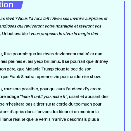
tion
s rêvé ? Nous l’avons fait ! Avec ses invité·es surprises et
ndioses qui raviveront votre nostalgie et raviront vos
s,
Unbelievable !
vous propose de vivre la magie des
 !
, il se pourrait que les rêves deviennent réalité et que
hes pleines et les yeux brillants. Il se pourrait que Britney
on père, que Melania Trump cloue le bec de son
 que Frank Sinatra reprenne vie pour un dernier show.
 !
, tout sera possible, pour qui aura l’audace d’y croire.
èbre adage “
fake it until you make it”
, usant et abusant des
acle n’hésitera pas à tirer sur la corde du too much pour
stant d’après dans l’envers du décor et en montrer la
rifiante réalité que le vernis n’arrive désormais plus à