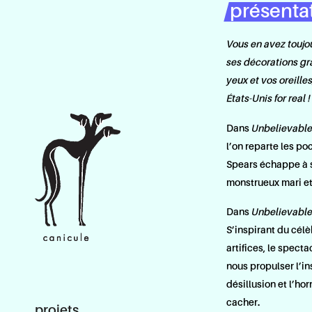
présenta
Vous en avez toujour
ses décorations gra
yeux et vos oreille
États-Unis for real !
Dans
Unbelievable
l’on reparte les poc
Spears échappe à s
monstrueux mari et
Dans
Unbelievable
S’inspirant du cél
artifices, le spect
nous propulser l’in
désillusion et l’hor
cacher.
projets