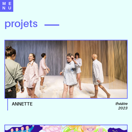
M
E
N
U
projets
ANNETTE
théâtre
2023